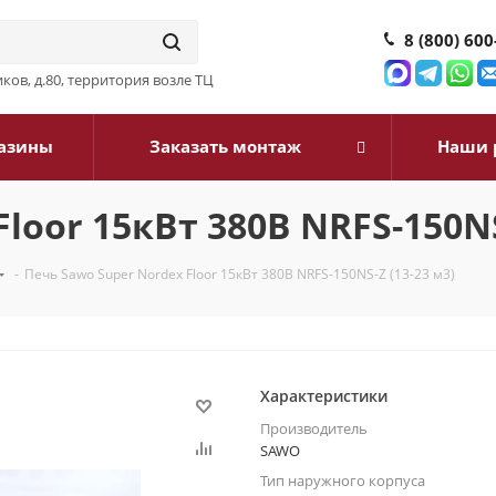
8 (800) 600
ков, д.80, территория возле ТЦ
азины
Заказать монтаж
Наши 
loor 15кВт 380В NRFS-150NS
-
Печь Sawo Super Nordex Floor 15кВт 380В NRFS-150NS-Z (13-23 м3)
Характеристики
Производитель
SAWO
Тип наружного корпуса