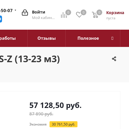
-50-07
Войти
Корзина
0
0
0
0
Мой кабинет
пуста
работы
Отзывы
Полезное
-Z (13-23 м3)
57 128,50
руб.
87 890
руб.
Экономия
30 761,50
руб.