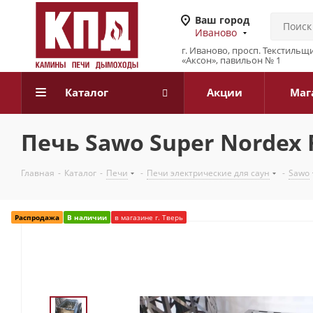
Ваш город
Иваново
г. Иваново, просп. Текстильщи
«Аксон», павильон № 1
Каталог
Акции
Маг
Печь Sawo Super Nordex F
Главная
-
Каталог
-
Печи
-
Печи электрические для саун
-
Sawo
Распродажа
В наличии
в магазине г. Тверь