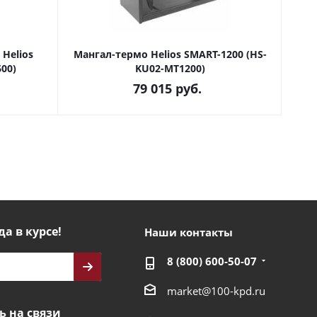
Helios
Мангал-термо Helios SMART-1200 (HS-
Ман
00)
KU02-MT1200)
79 015
руб.
да в курсе!
Наши контакты
8 (800) 600-50-07
market@100-kpd.ru
ь на связи