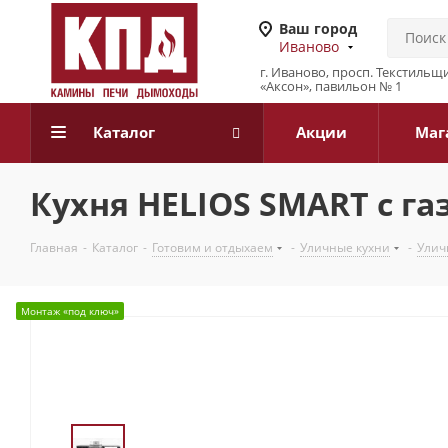
Ваш город
Иваново
г. Иваново, просп. Текстильщи
«Аксон», павильон № 1
Каталог
Акции
Маг
Кухня HELIOS SMART с га
Главная
-
Каталог
-
Готовим и отдыхаем
-
Уличные кухни
-
Улич
Монтаж «под ключ»