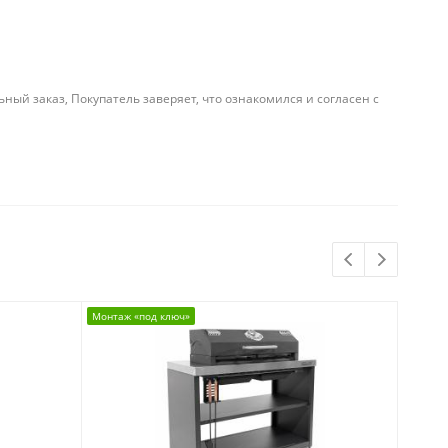
й заказ, Покупатель заверяет, что ознакомился и согласен с
Монтаж «под ключ»
Монтаж