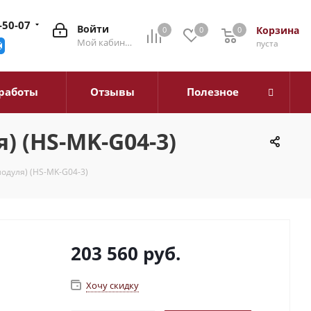
-50-07
Войти
Корзина
0
0
0
0
Мой кабинет
пуста
работы
Отзывы
Полезное
) (HS-MK-G04-3)
одуля) (HS-MK-G04-3)
203 560
руб.
Хочу скидку