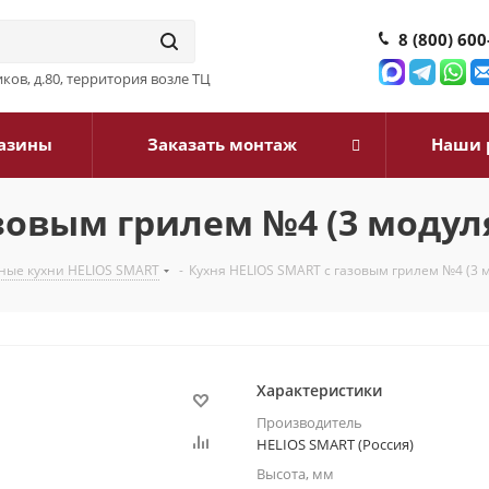
8 (800) 600
ков, д.80, территория возле ТЦ
азины
Заказать монтаж
Наши 
зовым грилем №4 (3 модуля
ные кухни HELIOS SMART
-
Кухня HELIOS SMART с газовым грилем №4 (3 м
Характеристики
Производитель
HELIOS SMART (Россия)
Высота, мм