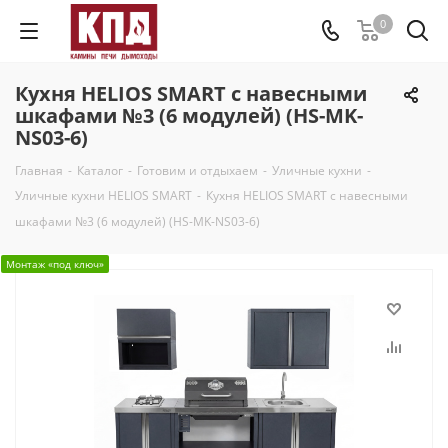
0
Кухня HELIOS SMART с навесными
шкафами №3 (6 модулей) (HS-MK-
NS03-6)
Главная
-
Каталог
-
Готовим и отдыхаем
-
Уличные кухни
-
Уличные кухни HELIOS SMART
-
Кухня HELIOS SMART с навесными
шкафами №3 (6 модулей) (HS-MK-NS03-6)
Монтаж «под ключ»