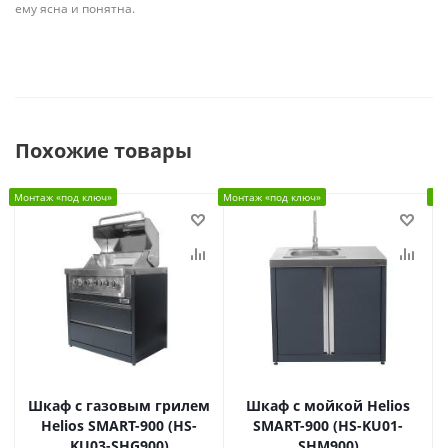
ему ясна и понятна.
Похожие товары
Монтаж «под ключ»
Монтаж «под ключ»
Мо
Шкаф c газовым грилем
Шкаф с мойкой Helios
Helios SMART-900 (HS-
SMART-900 (HS-KU01-
KU03-SHG900)
SHM900)