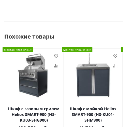
Похожие товары
Монтаж «под ключ»
Монтаж «под ключ»
Мо
Шкаф c газовым грилем
Шкаф с мойкой Helios
Helios SMART-900 (HS-
SMART-900 (HS-KU01-
KU03-SHG900)
SHM900)