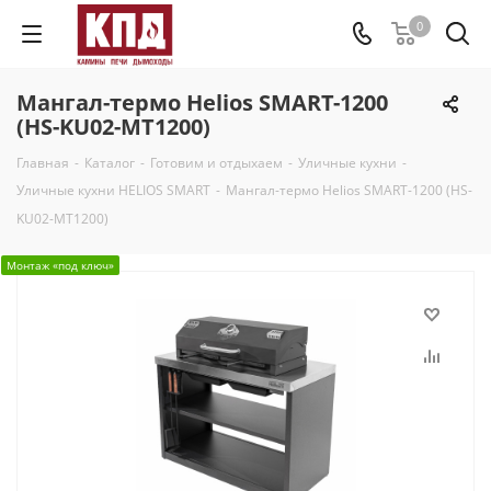
0
Мангал-термо Helios SMART-1200
(HS-KU02-MT1200)
Главная
-
Каталог
-
Готовим и отдыхаем
-
Уличные кухни
-
Уличные кухни HELIOS SMART
-
Мангал-термо Helios SMART-1200 (HS-
KU02-MT1200)
Монтаж «под ключ»