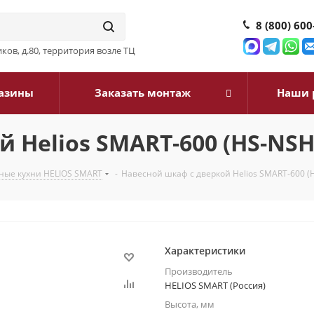
8 (800) 600
ков, д.80, территория возле ТЦ
азины
Заказать монтаж
Наши 
 Helios SMART-600 (HS-NSH
ные кухни HELIOS SMART
-
Навесной шкаф с дверкой Helios SMART-600 (
Характеристики
Производитель
HELIOS SMART (Россия)
Высота, мм