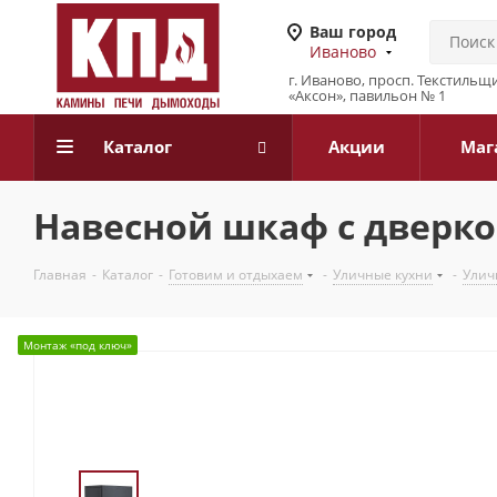
Ваш город
Иваново
г. Иваново, просп. Текстильщи
«Аксон», павильон № 1
Каталог
Акции
Маг
Навесной шкаф с дверкой
Главная
-
Каталог
-
Готовим и отдыхаем
-
Уличные кухни
-
Улич
Монтаж «под ключ»