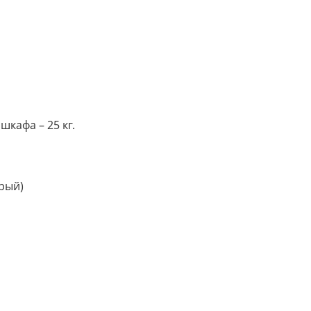
кафа – 25 кг.
ерый)