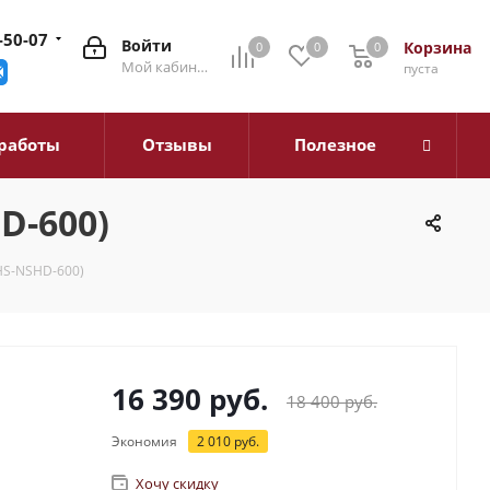
-50-07
Войти
Корзина
0
0
0
0
Мой кабинет
пуста
работы
Отзывы
Полезное
D-600)
HS-NSHD-600)
16 390
руб.
18 400
руб.
Экономия
2 010
руб.
Хочу скидку