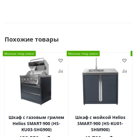
Похожие товары
Монтаж «под ключ»
Монтаж «под ключ»
Мо
Шкаф c газовым грилем
Шкаф с мойкой Helios
Helios SMART-900 (HS-
SMART-900 (HS-KU01-
KU03-SHG900)
SHM900)