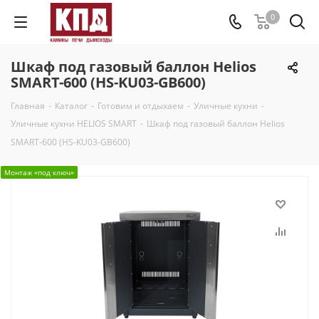
0
Шкаф под газовый баллон Helios
SMART-600 (HS-KU03-GB600)
Главная
-
Каталог
-
Готовим и отдыхаем
-
Уличные кухни
-
Уличные кухни HELIOS SMART
-
Шкаф под газовый баллон Helios
SMART-600 (HS-KU03-GB600)
Монтаж «под ключ»