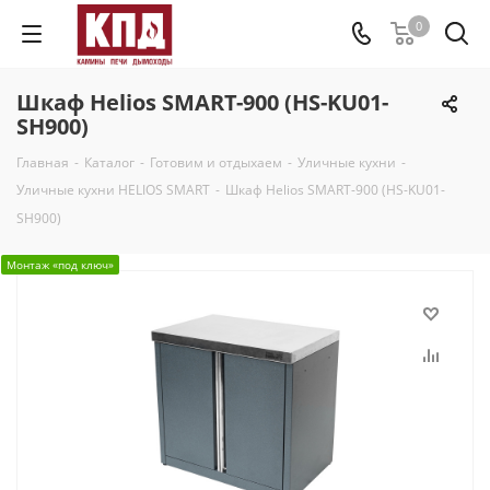
0
Шкаф Helios SMART-900 (HS-KU01-
SH900)
Главная
-
Каталог
-
Готовим и отдыхаем
-
Уличные кухни
-
Уличные кухни HELIOS SMART
-
Шкаф Helios SMART-900 (HS-KU01-
SH900)
Монтаж «под ключ»