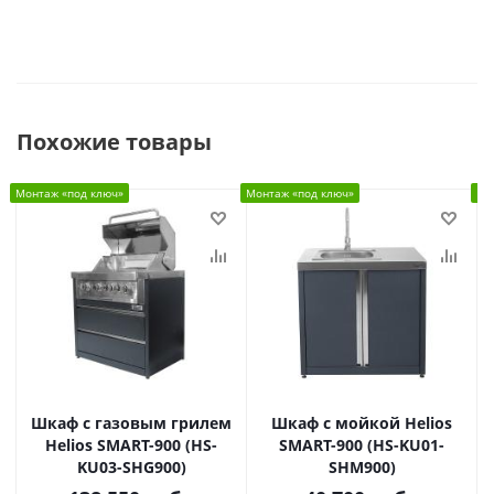
Похожие товары
Монтаж «под ключ»
Монтаж «под ключ»
Мо
Шкаф c газовым грилем
Шкаф с мойкой Helios
Helios SMART-900 (HS-
SMART-900 (HS-KU01-
KU03-SHG900)
SHM900)