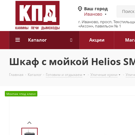
Ваш город
Иваново
г. Иваново, просп. Текстильщи
«Аксон», павильон № 1
Каталог
Акции
Маг
Шкаф с мойкой Helios SM
Главная
-
Каталог
-
Готовим и отдыхаем
-
Уличные кухни
-
Улич
Монтаж «под ключ»