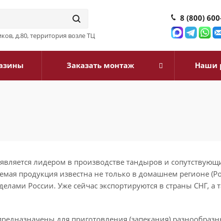
8 (800) 600
ков, д.80, территория возле ТЦ
азины
Заказать монтаж
Наши 
является лидером в производстве тандыров и сопутствующ
аемая продукция известна не только в домашнем регионе (Р
еделами России. Уже сейчас экспортируются в страны СНГ, а 
редназначены для приготовления (запекания) разнообразн