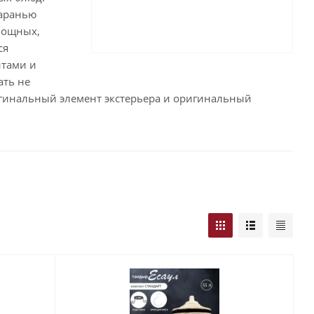
баранью
овощных,
ся
тами и
ать не
игинальный элемент экстерьера и оригинальный