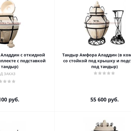
Аладдин с откидной
Тандыр Амфора Аладдин (в ко
плекте с подставкой
со стойкой под крышку и под
 тандыр)
под тандыр)
Д ЗАКАЗ
100
руб.
55 600
руб.