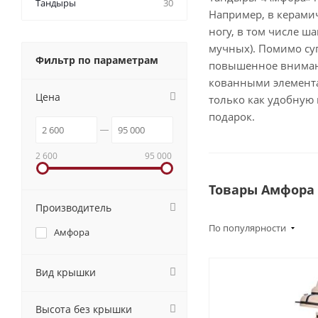
Тандыры
30
Например, в керами
ногу, в том числе ш
мучных). Помимо су
Фильтр по параметрам
повышенное вниман
кованными элемента
Цена
только как удобную
подарок.
2 600
95 000
Товары Амфора
Производитель
По популярности
Амфора
Вид крышки
Высота без крышки