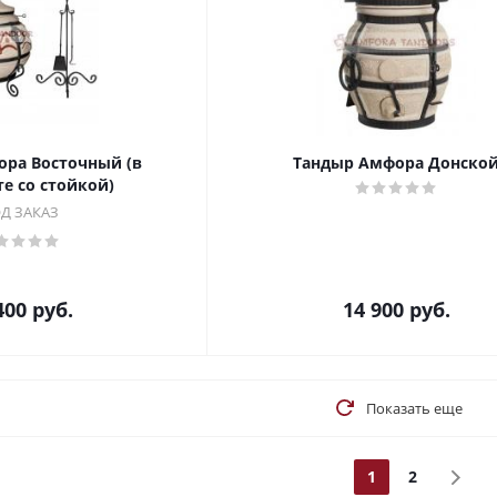
ра Восточный (в
Тандыр Амфора Донско
е со стойкой)
Д ЗАКАЗ
400
руб.
14 900
руб.
Показать еще
1
2