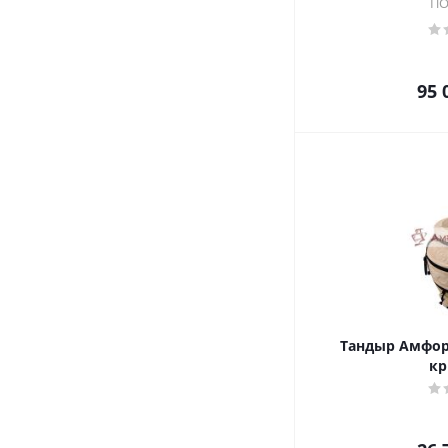
ПО
95 
Тандыр Амфор
к