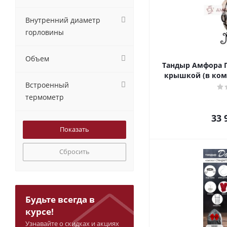
Внутренний диаметр
горловины
Объем
Тандыр Амфора П
крышкой (в ком
Встроенный
термометр
33 
Сбросить
Будьте всегда в
курсе!
Узнавайте о скидках и акциях