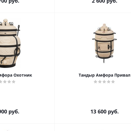
700
руб.
2 600
руб.
мфора Охотник
Тандыр Амфора Привал
900
руб.
13 600
руб.