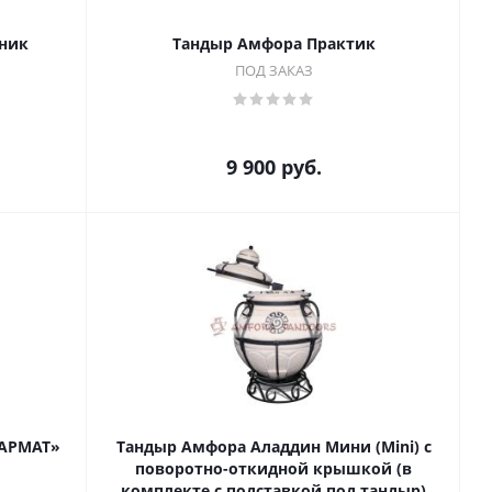
ник
Тандыр Амфора Практик
ПОД ЗАКАЗ
9 900
руб.
САРМАТ»
Тандыр Амфора Аладдин Мини (Mini) с
поворотно-откидной крышкой (в
комплекте с подставкой под тандыр)