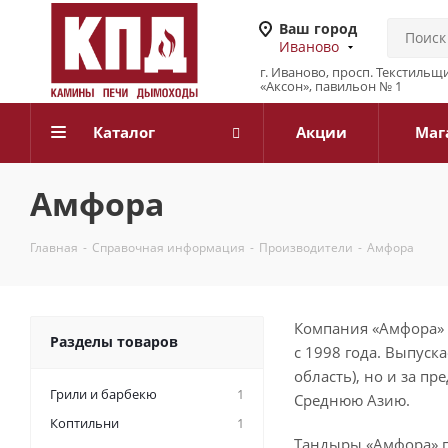
Ваш город
Иваново
г. Иваново, просп. Текстильщи
«Аксон», павильон № 1
Каталог
Акции
Маг
Амфора
Главная
-
Справочная информация
-
Производители
-
Амфора
Компания «Амфора» 
Разделы товаров
с 1998 года. Выпуск
область), но и за пр
Грили и барбекю
1
Среднюю Азию.
Коптильни
1
Тандыры «Амфора» п