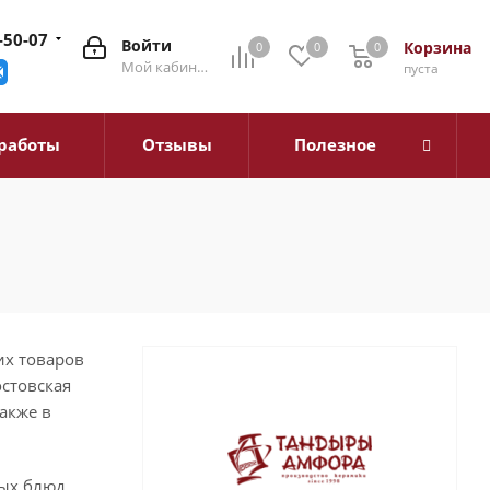
-50-07
Войти
Корзина
0
0
0
0
Мой кабинет
пуста
работы
Отзывы
Полезное
их товаров
остовская
также в
ых блюд.