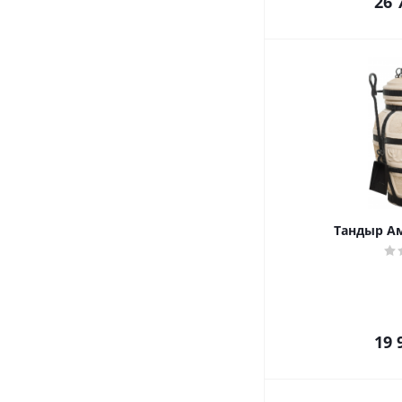
26 
Тандыр А
19 