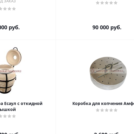
Д ЗАКАЗ
000
руб.
90 000
руб.
а Есаул c откидной
Коробка для копчения Амф
рышкой