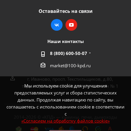
Оставайтесь на связи
Наши контакты
8 (800) 600-50-07
market@100-kpd.ru
г. Иваново, просп. Текстильщиков, д.80,
Мы используем cookie для улучшения
территория возле ТЦ «Аксон», павильон № 1
предоставляемых услуг и сбора статистических
данных. Продолжая навигацию по сайту, вы
соглашаетесь с использованием cookie в соответствии
с
2014-2026 © «КПД» — камины, печи, дымоходы
«Согласием на обработку файлов cookie»