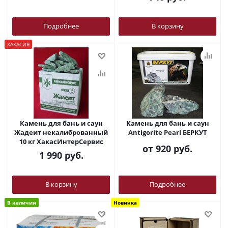
Подробнее
В корзину
ХАКАСИЯ
Камень для бань и саун
Камень для бань и саун
Жадеит некалиброванный
Antigorite Pearl БЕРКУТ
10 кг ХакасИнтерСервис
от
920 руб.
1 990
руб.
В корзину
Подробнее
В наличии
Новинка