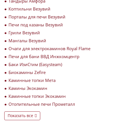
Тандыры Амфора
Коптильни Везувий
Порталы для печи Везувий
Печи под казаны Везувий
Грили Везувий
Мангалы Везувий
Очаги для электрокаминов Royal Flame
Печи для бани ВВД Инжкомцентр
Баки ИзиСтим (Easysteam)
Биокамины Zefire
Каминные топки Мета
Камины Экокамин
Каминные топки Экокамин
Отопительные печи Прометалл
Показать все