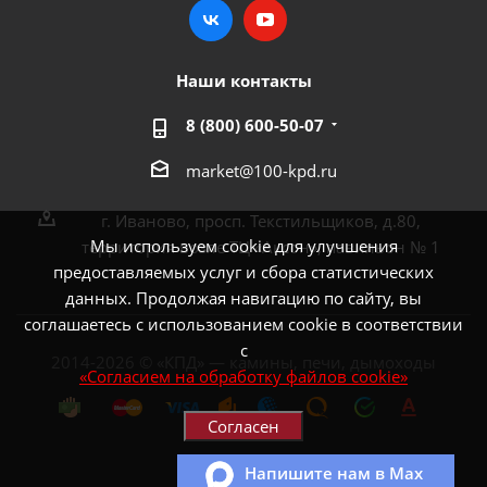
Наши контакты
8 (800) 600-50-07
market@100-kpd.ru
г. Иваново, просп. Текстильщиков, д.80,
Мы используем cookie для улучшения
территория возле ТЦ «Аксон», павильон № 1
предоставляемых услуг и сбора статистических
данных. Продолжая навигацию по сайту, вы
соглашаетесь с использованием cookie в соответствии
с
2014-2026 © «КПД» — камины, печи, дымоходы
«Согласием на обработку файлов cookie»
Согласен
Напишите нам в Max