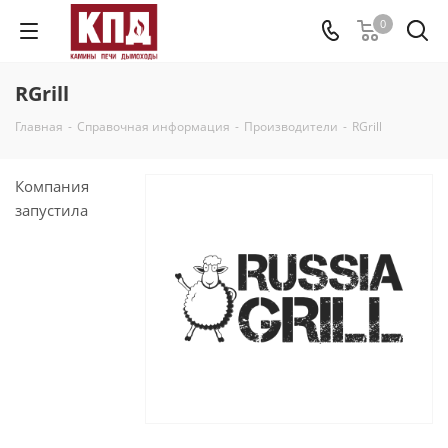
0
RGrill
Главная
-
Справочная информация
-
Производители
-
RGrill
Компания
запустила