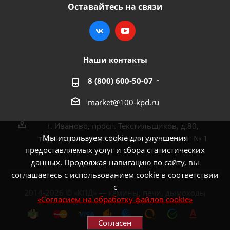
Оставайтесь на связи
Наши контакты
8 (800) 600-50-07
market@100-kpd.ru
г. Иваново, просп. Текстильщиков, д.80,
Мы используем cookie для улучшения
территория возле ТЦ «Аксон», павильон № 1
предоставляемых услуг и сбора статистических
данных. Продолжая навигацию по сайту, вы
соглашаетесь с использованием cookie в соответствии
с
2014-2026 © «КПД» — камины, печи, дымоходы
«Согласием на обработку файлов cookie»
Согласен