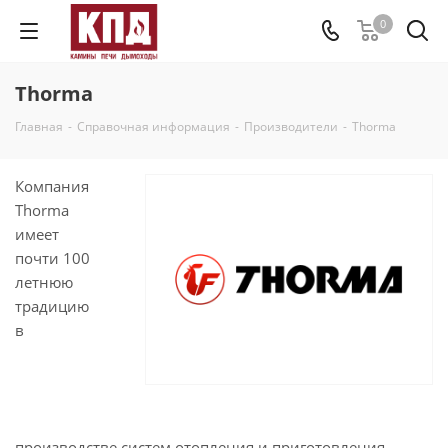
0
Thorma
Главная
-
Справочная информация
-
Производители
-
Thorma
Компания
Thorma
имеет
почти 100
летнюю
традицию
в
производстве систем отопления и приготовления