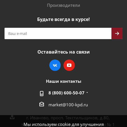
Производители
Будьте всегда в курсе!
Оставайтесь на связи
Наши контакты
8 (800) 600-50-07
market@100-kpd.ru
г. Иваново, просп. Текстильщиков, д.80,
Мы используем cookie для улучшения
территория возле ТЦ «Аксон», павильон № 1