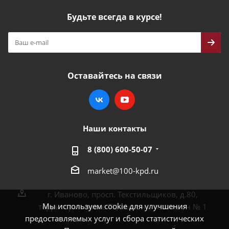
Будьте всегда в курсе!
Оставайтесь на связи
Наши контакты
8 (800) 600-50-07
market@100-kpd.ru
г. Иваново, просп. Текстильщиков, д.80,
Мы используем cookie для улучшения
территория возле ТЦ «Аксон», павильон № 1
предоставляемых услуг и сбора статистических