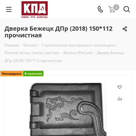
0
Дверка Бежецк ДПр (2018) 150*112
прочистная
Главная
-
Каталог
-
Строительные материалы и огнезащита
-
Печное литье, смеси, мастика
-
Бежецк (Россия)
-
Дверка Бежецк
ДПр (2018) 150*112 прочистная
Распродажа
В наличии