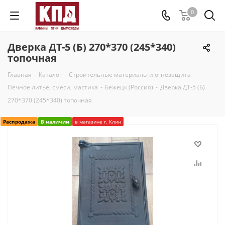
0
Дверка ДТ-5 (Б) 270*370 (245*340)
топочная
Главная
-
Каталог
-
Строительные материалы и огнезащита
-
Печное литье, смеси, мастика
-
Бежецк (Россия)
-
Дверка ДТ-5 (Б)
270*370 (245*340) топочная
Распродажа
В наличии
в магазине г. Клин