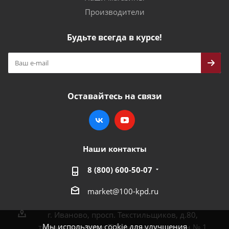
Производители
Будьте всегда в курсе!
Оставайтесь на связи
Наши контакты
8 (800) 600-50-07
market@100-kpd.ru
г. Иваново, просп. Текстильщиков, д.80,
Мы используем cookie для улучшения
территория возле ТЦ «Аксон», павильон № 1