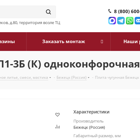
8 (800) 600
ков, д.80, территория возле ТЦ
азины
Заказать монтаж
Наши 
1-3Б (К) одноконфорочная
ое литье, смеси, мастика
-
Бежецк (Россия)
-
Плита чугунная Бежецк 
Характеристики
Производитель
Бежецк (Россия)
Габаритный размер, мм