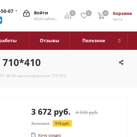
-50-07
Войти
Корзина
0
0
0
0
Мой кабинет
пуста
работы
Отзывы
Полезное
 710*410
П1-3Б (К) одноконфорочная 710*410
3 672
руб.
4 590
руб.
Экономия
918
руб.
Хочу скидку