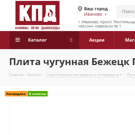
Ваш город
Иваново
г. Иваново, просп. Текстильщи
«Аксон», павильон № 1
Каталог
Акции
Маг
Плита чугунная Бежецк П
Главная
-
Каталог
-
Строительные материалы и огнезащита
-
Печн
Распродажа
В наличии