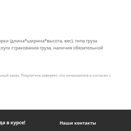
рки (длина*ширина*высота, вес), типа груза
слуги страхования груза, наличия обязательной
й заказ, Покупатель заверяет, что ознакомился и согласен с
да в курсе!
Наши контакты