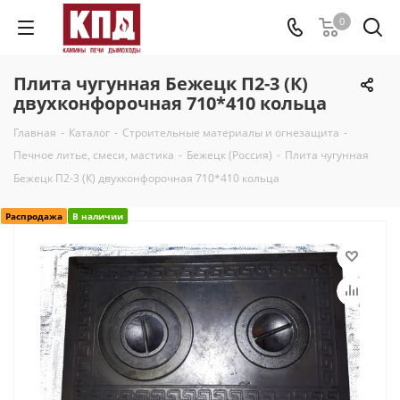
0
Плита чугунная Бежецк П2-3 (К)
двухконфорочная 710*410 кольца
Главная
-
Каталог
-
Строительные материалы и огнезащита
-
Печное литье, смеси, мастика
-
Бежецк (Россия)
-
Плита чугунная
Бежецк П2-3 (К) двухконфорочная 710*410 кольца
Распродажа
В наличии