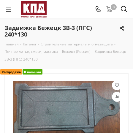
0
Задвижка Бежецк 3В-3 (ПГС)
240*130
Главная
-
Каталог
-
Строительные материалы и огнезащита
-
Печное литье, смеси, мастика
-
Бежецк (Россия)
-
Задвижка Бежецк
3В-3 (ПГС) 240*130
Распродажа
В наличии