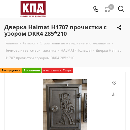
0
Дверка Halmat H1707 прочистки с
узором DKR4 285*210
Главная
-
Каталог
-
Строительные материалы и огнезащита
-
Печное литье, смеси, мастика
-
HALMAT (Польша)
-
Дверка Halmat
H1707 прочистки с узором DKR4 285*210
Распродажа
В наличии
в магазине г. Тверь