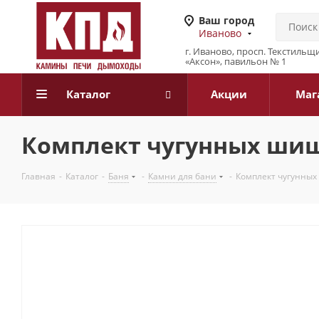
Ваш город
Иваново
г. Иваново, просп. Текстильщи
«Аксон», павильон № 1
Каталог
Акции
Маг
Комплект чугунных шише
Главная
-
Каталог
-
Баня
-
Камни для бани
-
Комплект чугунных 