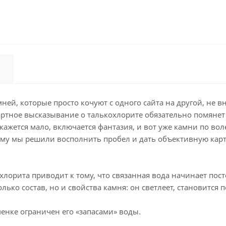
ней, которые просто кочуют с одного сайта на другой, не в
артное высказывание о талькохлорите обязательно помянет 
кажется мало, включается фантазия, и вот уже камни по вол
у мы решили восполнить пробел и дать объективную карти
орита приводит к тому, что связанная вода начинает посте
лько состав, но и свойства камня: он светлеет, становится 
менке ограничен его «запасами» воды.