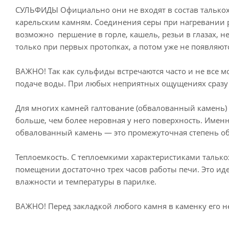
СУЛЬФИДЫ Официально они не входят в состав талькох
карельским камням. Соединения серы при нагревании р
возможно першение в горле, кашель, резьи в глазах, 
только при первых протопках, а потом уже не появляютс
ВАЖНО! Так как сульфиды встречаются часто и не все 
подаче воды. При любых неприятных ощущениях сразу
Для многих камней галтование (обвалованный камень) я
больше, чем более неровная у него поверхность. Име
обвалованный камень — это промежуточная степень о
Теплоемкость. С теплоемкими характеристиками талько
помещении достаточно трех часов работы печи. Это и
влажности и температуры в парилке.
ВАЖНО! Перед закладкой любого камня в каменку его 