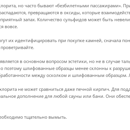
лорита, но часто бывают «безбилетными пассажирами». Пр
аспадаются, превращаются в оксиды, которые взаимодейств
неприятный запах. Количество сульфидов может быть невел
я вовсе.
могут их идентифицировать при покупке камней, сначала п
 проветривайте.
вляется в основном вопросом эстетики, но не в случае таль
нно поэтому шлифованные образцы менее склонны к разруш
бработанности между осколком и шлифованным образцом. 
хлорита не может сравниться даже печной кирпич. Для по
деальное дополнение для любой сауны или бани. Они обе
необходимо тщательно вымыть.