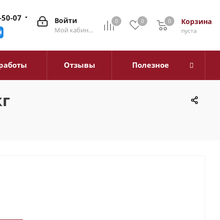
-50-07
Войти
Корзина
0
0
0
0
Мой кабинет
пуста
работы
Отзывы
Полезное
кг