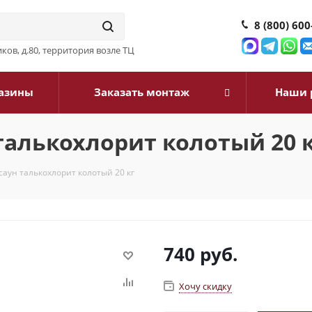
8 (800) 600
ков, д.80, территория возле ТЦ
азины
Заказать монтаж
Наши 
талькохлорит колотый 20 
саун талькохлорит колотый 20 кг
740
руб.
Хочу скидку