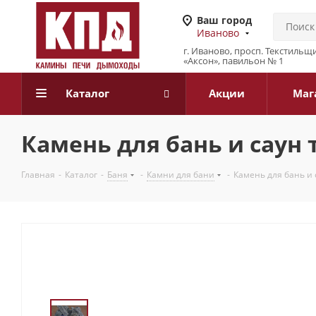
Ваш город
Иваново
г. Иваново, просп. Текстильщи
«Аксон», павильон № 1
Каталог
Акции
Маг
Камень для бань и саун 
Главная
-
Каталог
-
Баня
-
Камни для бани
-
Камень для бань и 