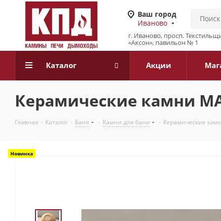
Ваш город
Иваново
г. Иваново, просп. Текстильщи
«Аксон», павильон № 1
Каталог
Акции
Маг
Керамические камни MAK
Главная
-
Каталог
-
Баня
-
Камни для бани
-
Керамические камн
Новинка