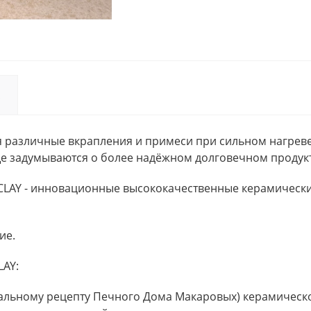
 различные вкрапления и примеси при сильном нагреве 
е задумываются о более надёжном долговечном продукт
KCLAY - инновационные высококачественные керамическ
ие.
LAY:
икальному рецепту Печного Дома Макаровых) керамичес