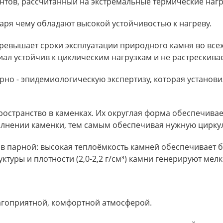
нтов, рассчитанный на экстремальные термические нагр
даря чему обладают высокой устойчивостью к нагреву.
превышает сроки эксплуатации природного камня во всех
иал устойчив к циклическим нагрузкам и не растрескива
рно - эпидемиологическую экспертизу, которая установ
ространство в каменках. Их округлая форма обеспечива
олнении каменки, тем самым обеспечивая нужную циркул
 в парной: высокая теплоёмкость камней обеспечивает 
ктуры и плотности (2,0-2,2 г/см³) камни генерируют мел
лагоприятной, комфортной атмосферой.