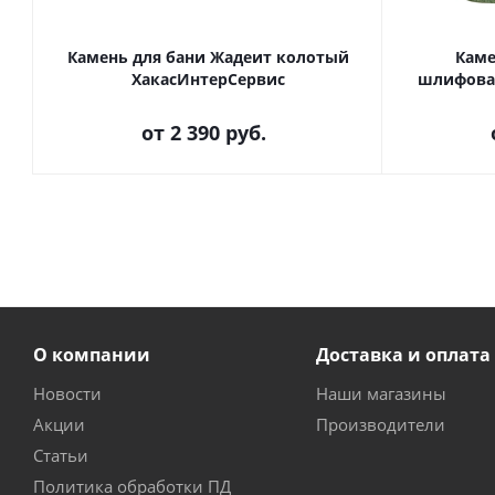
Камень для бани Жадеит колотый
Каме
ХакасИнтерСервис
шлифова
от
2 390 руб.
О компании
Доставка и оплата
Новости
Наши магазины
Акции
Производители
Статьи
Политика обработки ПД