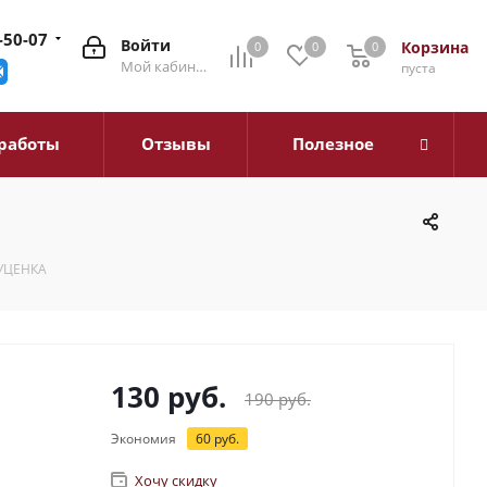
-50-07
Войти
Корзина
0
0
0
0
Мой кабинет
пуста
работы
Отзывы
Полезное
 УЦЕНКА
130
руб.
190
руб.
Экономия
60
руб.
Хочу скидку