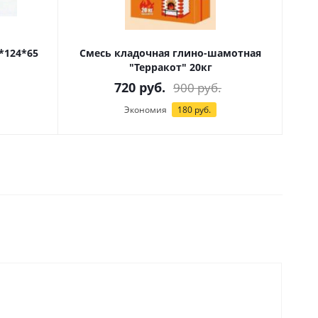
*124*65
Смесь кладочная глино-шамотная
"Терракот" 20кг
720
руб.
900
руб.
Экономия
180
руб.