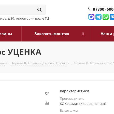
8 (800) 600
ков, д.80, территория возле ТЦ
азины
Заказать монтаж
Наши 
ос УЦЕНКА
пич
-
Кирпич КС Керамик (Кирово-Чепецк)
-
Кирпич КС Керамик лотос
Характеристики
Производитель
КС Керамик (Кирово-Чепецк)
Высота, мм