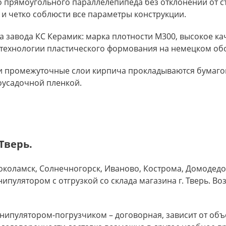
прямоугольного параллелепипеда без отклонений от с
 и четко соблюсти все параметры конструкции.
завода КС Керамик: марка плотности М300, высокое кач
 технологии пластического формования на немецком об
 и промежуточные слои кирпича прокладываются бумагой
оусадочной пленкой.
Тверь.
околамск, Солнечногорск, Иваново, Кострома, Домодед
ипулятором с отгрузкой со склада магазина г. Тверь. 
анипулятором-погрузчиком – договорная, зависит от объ