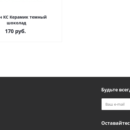
ч КС Керамик темный
шоколад
170
руб.
Будьте всег
Оставайтес