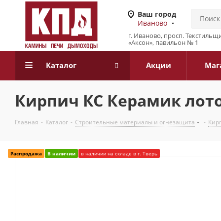
Ваш город
Иваново
г. Иваново, просп. Текстильщи
«Аксон», павильон № 1
Каталог
Акции
Маг
Кирпич КС Керамик лот
Главная
-
Каталог
-
Строительные материалы и огнезащита
-
Кир
Распродажа
В наличии
в наличии на складе в г. Тверь