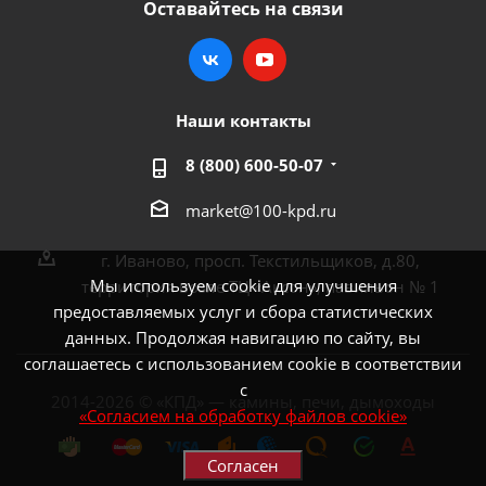
Оставайтесь на связи
Наши контакты
8 (800) 600-50-07
market@100-kpd.ru
г. Иваново, просп. Текстильщиков, д.80,
Мы используем cookie для улучшения
территория возле ТЦ «Аксон», павильон № 1
предоставляемых услуг и сбора статистических
данных. Продолжая навигацию по сайту, вы
соглашаетесь с использованием cookie в соответствии
с
2014-2026 © «КПД» — камины, печи, дымоходы
«Согласием на обработку файлов cookie»
Согласен