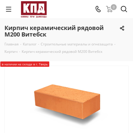
0
Кирпич керамический рядовой
М200 Витебск
Главная
-
Каталог
-
Строительные материалы и огнезащита
-
Кирпич
-
Кирпич керамический рядовой М200 Витебск
в наличии на складе в г. Тверь