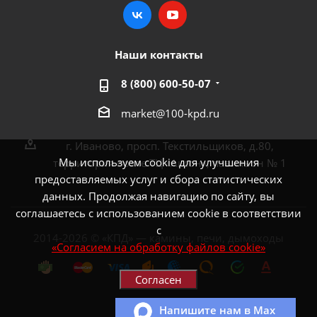
Наши контакты
8 (800) 600-50-07
market@100-kpd.ru
г. Иваново, просп. Текстильщиков, д.80,
Мы используем cookie для улучшения
территория возле ТЦ «Аксон», павильон № 1
предоставляемых услуг и сбора статистических
данных. Продолжая навигацию по сайту, вы
соглашаетесь с использованием cookie в соответствии
с
2014-2026 © «КПД» — камины, печи, дымоходы
«Согласием на обработку файлов cookie»
Согласен
Напишите нам в Max