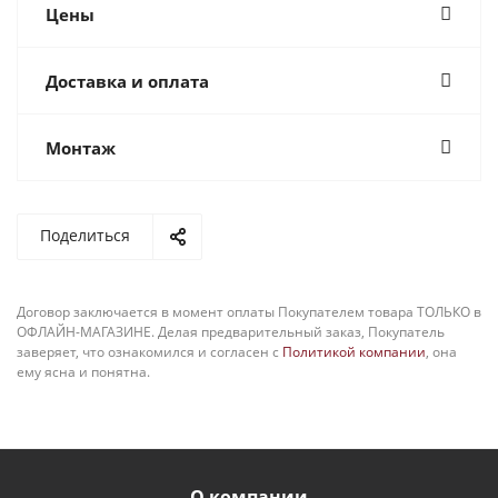
Цены
Доставка и оплата
Монтаж
Поделиться
Договор заключается в момент оплаты Покупателем товара ТОЛЬКО в
ОФЛАЙН-МАГАЗИНЕ. Делая предварительный заказ, Покупатель
заверяет, что ознакомился и согласен с
Политикой компании
, она
ему ясна и понятна.
О компании