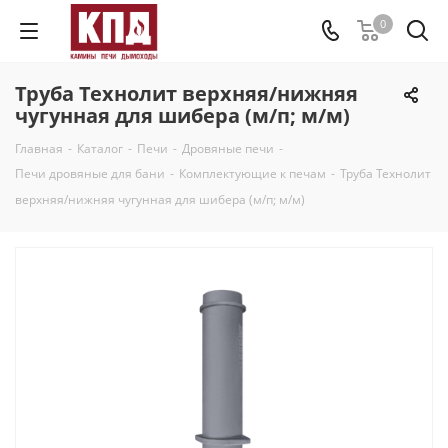
0
Труба Технолит верхняя/нижняя
чугунная для шибера (м/п; м/м)
Главная
-
Каталог
-
Печи
-
Дровяные печи
-
Печи дровяные для бани
-
Комплектующие к печам
-
Труба Технолит
верхняя/нижняя чугунная для шибера (м/п; м/м)