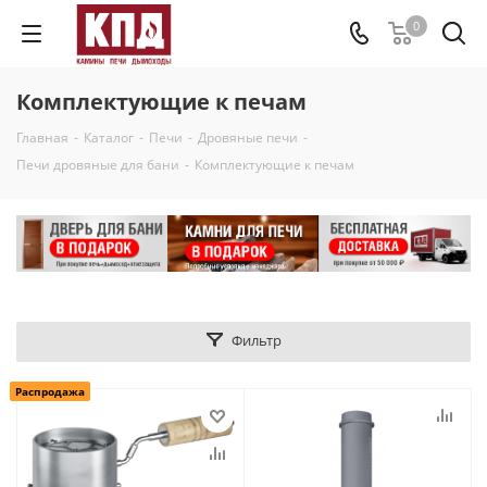
0
Комплектующие к печам
Главная
-
Каталог
-
Печи
-
Дровяные печи
-
Печи дровяные для бани
-
Комплектующие к печам
Фильтр
Распродажа