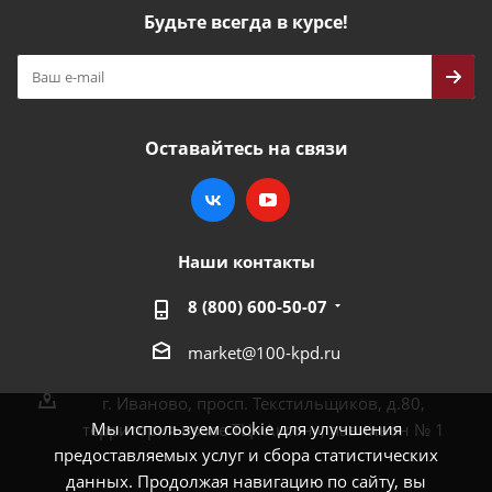
Будьте всегда в курсе!
Оставайтесь на связи
Наши контакты
8 (800) 600-50-07
market@100-kpd.ru
г. Иваново, просп. Текстильщиков, д.80,
Мы используем cookie для улучшения
территория возле ТЦ «Аксон», павильон № 1
предоставляемых услуг и сбора статистических
данных. Продолжая навигацию по сайту, вы