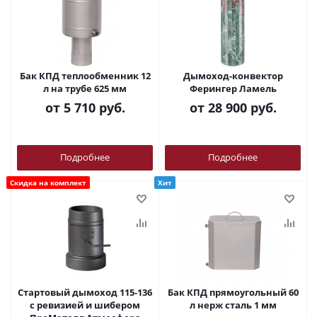
Бак КПД теплообменник 12
Дымоход-конвектор
л на трубе 625 мм
Ферингер Ламель
от
5 710 руб.
от
28 900 руб.
Подробнее
Подробнее
Скидка на комплект
Хит
Стартовый дымоход 115-136
Бак КПД прямоугольный 60
с ревизией и шибером
л нерж сталь 1 мм