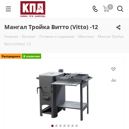
0
Мангал Тройка Витто (Vitto) -12
Главная
-
Каталог
-
Готовим и отдыхаем
-
Мангалы
-
Мангал Тройка
Витто (Vitto) -12
Распродажа
В наличии