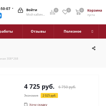
-50-07
Войти
Корзина
0
0
0
0
Мой кабинет
пуста
работы
Отзывы
Полезное
чная 308*268
4 725
руб.
6 750
руб.
Экономия
2 025
руб.
Хочу скидку