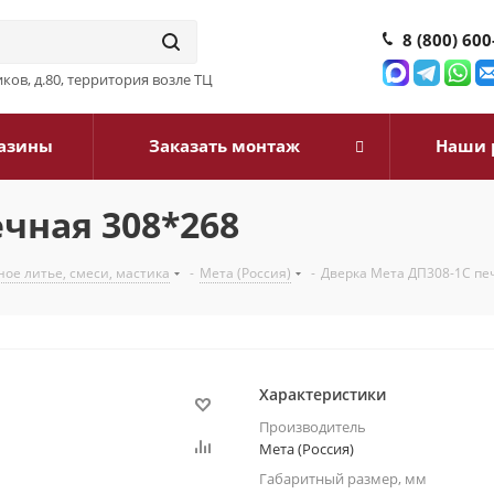
8 (800) 600
ков, д.80, территория возле ТЦ
азины
Заказать монтаж
Наши 
чная 308*268
ое литье, смеси, мастика
-
Мета (Россия)
-
Дверка Мета ДП308-1С пе
Характеристики
Производитель
Мета (Россия)
Габаритный размер, мм