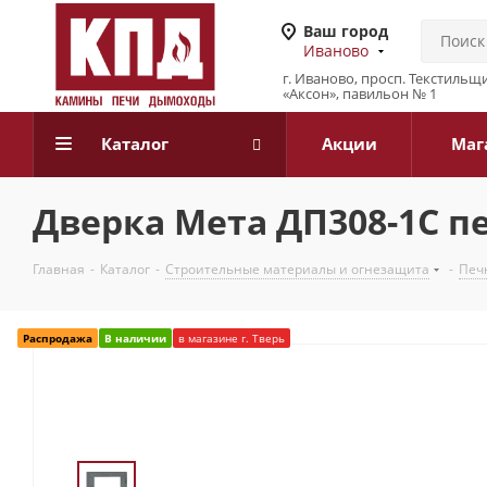
Ваш город
Иваново
г. Иваново, просп. Текстильщи
«Аксон», павильон № 1
Каталог
Акции
Маг
Дверка Мета ДП308-1С пе
Главная
-
Каталог
-
Строительные материалы и огнезащита
-
Печн
Распродажа
В наличии
в магазине г. Тверь