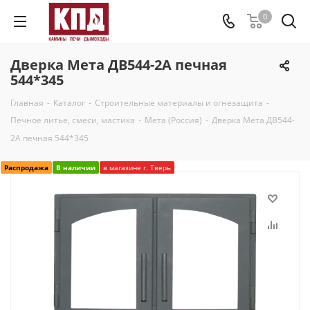
0
Дверка Мета ДВ544-2А печная
544*345
Главная
-
Каталог
-
Строительные материалы и огнезащита
-
Печное литье, смеси, мастика
-
Мета (Россия)
-
Дверка Мета ДВ544-
2А печная 544*345
Распродажа
В наличии
в магазине г. Тверь