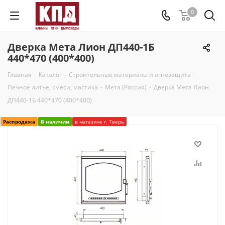
0
Дверка Мета Лион ДП440-1Б
440*470 (400*400)
Главная
-
Каталог
-
Строительные материалы и огнезащита
-
Печное литье, смеси, мастика
-
Мета (Россия)
-
Дверка Мета Лион
ДП440-1Б 440*470 (400*400)
Распродажа
В наличии
в магазине г. Тверь