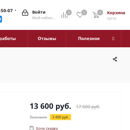
-50-07
Войти
Корзина
0
0
0
0
Мой кабинет
пуста
работы
Отзывы
Полезное
13 600
руб.
17 000
руб.
Экономия
3 400
руб.
Хочу скидку