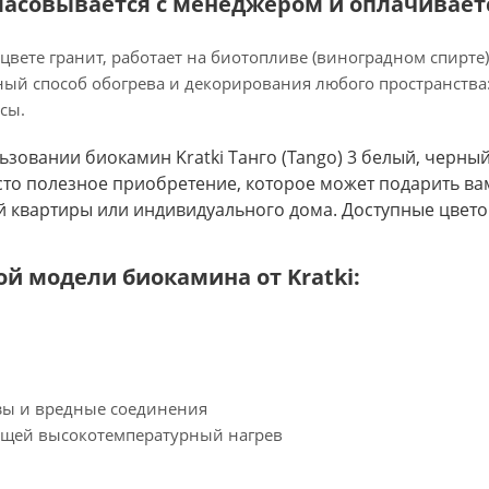
ласовывается с менеджером и оплачиваетс
в цвете гранит, работает на биотопливе (виноградном спирт
ый способ обогрева и декорирования любого пространства: 
сы.
ьзовании биокамин Kratki Танго (Tango) 3 белый, черны
о полезное приобретение, которое может подарить вам 
й квартиры или индивидуального дома. Доступные цвето
й модели биокамина от Kratki:
азы и вредные соединения
ющей высокотемпературный нагрев