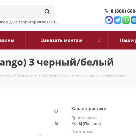
8 (800) 600
ков, д.80, территория возле ТЦ
азины
Заказать монтаж
Наши 
Tango) 3 черный/белый
ольные БИОкамины
-
Биокамин Kratki Танго (Tango) 3 черный/белый
Характеристики
Производитель
Kratki (Польша)
Высота, мм