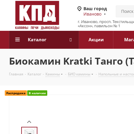
Ваш город
Иваново
г. Иваново, просп. Текстильщи
«Аксон», павильон № 1
Каталог
Акции
Маг
Биокамин Kratki Танго (
Главная
-
Каталог
-
Камины
-
БИО камины
-
Напольные и наст
Распродажа
В наличии