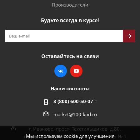
Производители
Будьте всегда в курсе!
Оставайтесь на связи
Наши контакты
8 (800) 600-50-07
market@100-kpd.ru
г. Иваново, просп. Текстильщиков, д.80,
Мы используем cookie для улучшения
территория возле ТЦ «Аксон», павильон № 1