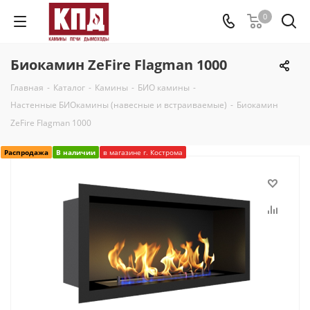
0
Биокамин ZeFire Flagman 1000
Главная
-
Каталог
-
Камины
-
БИО камины
-
Настенные БИОкамины (навесные и встраиваемые)
-
Биокамин
ZeFire Flagman 1000
Распродажа
В наличии
в магазине г. Кострома