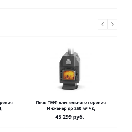
Скидка
орения
Печь ТМФ длительного горения
Печ
Д
Инженер до 250 м³ ЧД
45 299
руб.