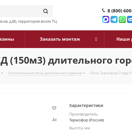
8 (800) 600
ков, д.80, территория возле ТЦ
азины
Заказать монтаж
Наши 
Д (150м3) длительного го
и
-
Отопительные печи длительного горения
-
Печь Термофор Ставр 9
Характеристики
Производитель
Термофор (Россия)
Высота, мм