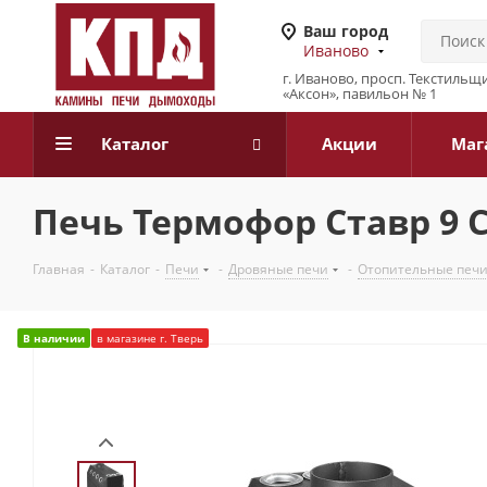
Ваш город
Иваново
г. Иваново, просп. Текстильщи
«Аксон», павильон № 1
Каталог
Акции
Маг
Печь Термофор Ставр 9 С
Главная
-
Каталог
-
Печи
-
Дровяные печи
-
Отопительные печ
В наличии
в магазине г. Тверь