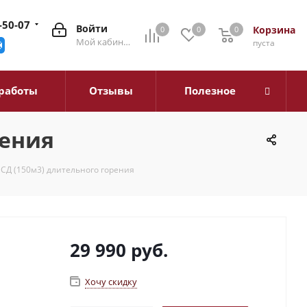
-50-07
Войти
Корзина
0
0
0
0
Мой кабинет
пуста
работы
Отзывы
Полезное
рения
 СД (150м3) длительного горения
29 990
руб.
Хочу скидку