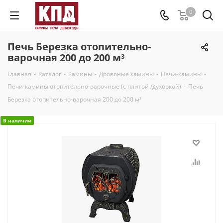
0
Печь Березка отопительно-
варочная 200 до 200 м³
Главная
-
Каталог
-
Камины
-
Дровяные камины
-
Печи-камины
-
Печи-камины отопительно-варочные (с плитой /духовкой)
-
Печь
Березка отопительно-варочная 200 до 200 м³
В наличии