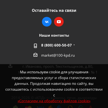
Оставайтесь на связи
Наши контакты
8 (800) 600-50-07
market@100-kpd.ru
г. Иваново, просп. Текстильщиков, д.80,
Мы используем cookie для улучшения
территория возле ТЦ «Аксон», павильон № 1
предоставляемых услуг и сбора статистических
данных. Продолжая навигацию по сайту, вы
соглашаетесь с использованием cookie в соответствии
с
2014-2026 © «КПД» — камины, печи, дымоходы
«Согласием на обработку файлов cookie»