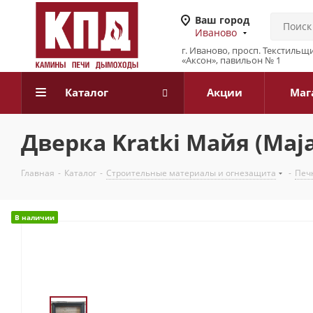
Ваш город
Иваново
г. Иваново, просп. Текстильщи
«Аксон», павильон № 1
Каталог
Акции
Маг
Дверка Kratki Майя (Maj
Главная
-
Каталог
-
Строительные материалы и огнезащита
-
Печн
В наличии