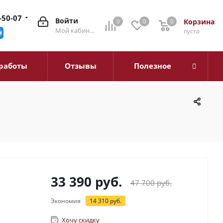
-50-07
Войти
Корзина
0
0
0
0
Мой кабинет
пуста
работы
Отзывы
Полезное
33 390
руб.
47 700
руб.
Экономия
14 310
руб.
Хочу скидку