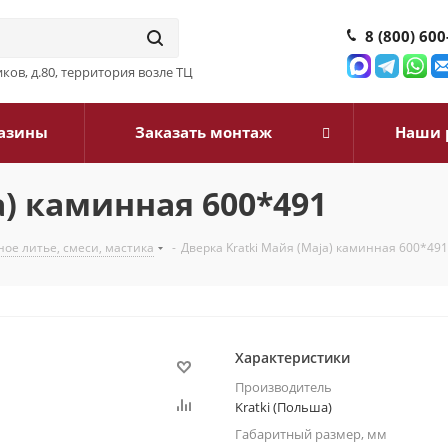
8 (800) 600
ков, д.80, территория возле ТЦ
азины
Заказать монтаж
Наши 
a) каминная 600*491
ое литье, смеси, мастика
-
Дверка Kratki Майя (Maja) каминная 600*491
Характеристики
Производитель
Kratki (Польша)
Габаритный размер, мм