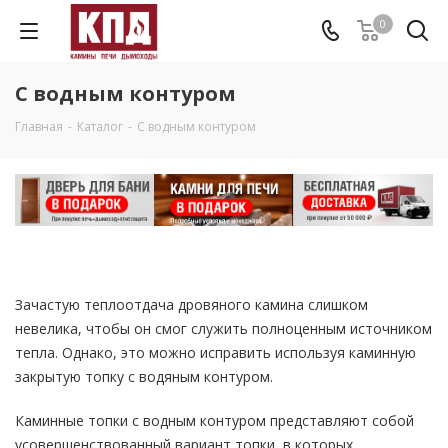
0
С водным контуром
Главная
-
Каталог
-
С водным контуром
Зачастую теплоотдача дровяного камина слишком
невелика, чтобы он смог служить полноценным источником
тепла. Однако, это можно исправить используя каминную
закрытую топку с водяным контуром.
Каминные топки с водным контуром представляют собой
усовершенствованный вариант топки, в которых