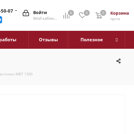
-50-07
Войти
Корзина
0
0
0
0
Мой кабинет
пуста
работы
Отзывы
Полезное
астилин МВТ 1300