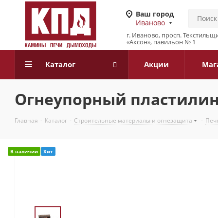
Ваш город
Иваново
г. Иваново, просп. Текстильщи
«Аксон», павильон № 1
Каталог
Акции
Маг
Огнеупорный пластилин
Главная
-
Каталог
-
Строительные материалы и огнезащита
-
Печн
В наличии
Хит