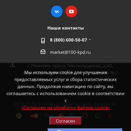
Наши контакты
8 (800) 600-50-07
market@100-kpd.ru
г. Иваново, просп. Текстильщиков, д.80,
Мы используем cookie для улучшения
территория возле ТЦ «Аксон», павильон № 1
предоставляемых услуг и сбора статистических
данных. Продолжая навигацию по сайту, вы
соглашаетесь с использованием cookie в соответствии
с
2014-2026 © «КПД» — камины, печи, дымоходы
«Согласием на обработку файлов cookie»
Согласен