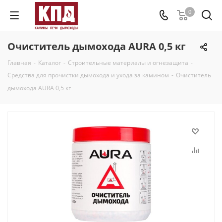
0
Очиститель дымохода AURA 0,5 кг
Главная
-
Каталог
-
Строительные материалы и огнезащита
-
Средства для прочистки дымохода и ухода за камином
-
Очиститель
дымохода AURA 0,5 кг