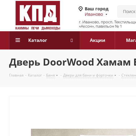
Ваш город
Иваново
г. Иваново, просп. Текстильщи
«Аксон», павильон № 1
Каталог
Акции
Маг
Дверь DoorWood Хамам Б
Главная
-
Каталог
-
Баня
-
Двери для бани и форточки
-
Стекля