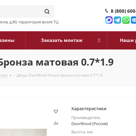
8 (800) 600
ков, д.80, территория возле ТЦ
азины
Заказать монтаж
Наши 
ронза матовая 0.7*1.9
нные
-
Дверь DoorWood Хамам Бронза матовая 0.7*1.9
Характеристики
Производитель
DoorWood (Россия)
Высота, мм