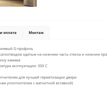
и оплата
Монтаж
иниевый G-профиль
нсатоотводом одетым на нижнюю часть стекла и нижним пр
рону хамама
атура эксплуатации: 300 С
тнителем для лучшей герметизации двери
нам уплотнителем с магнитной вставкой)