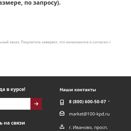
змере, по запросу).
й заказ, Покупатель заверяет, что ознакомился и согласен с
да в курсе!
Наши контакты
8 (800) 600-50-07
market@100-kpd.ru
ь на связи
г. Иваново, просп.