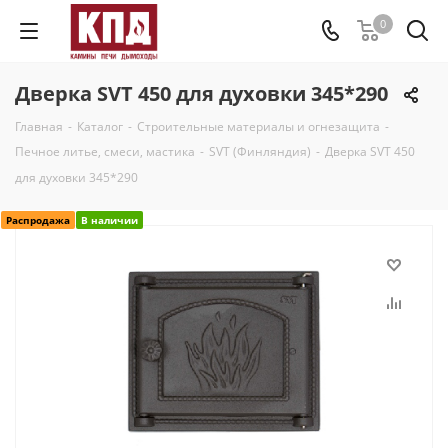
0
Дверка SVT 450 для духовки 345*290
Главная
-
Каталог
-
Строительные материалы и огнезащита
-
Печное литье, смеси, мастика
-
SVT (Финляндия)
-
Дверка SVT 450
для духовки 345*290
Распродажа
В наличии