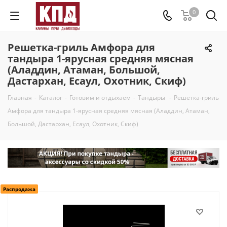
0
Решетка-гриль Амфора для
тандыра 1-ярусная средняя мясная
(Аладдин, Атаман, Большой,
Дастархан, Есаул, Охотник, Скиф)
Главная
-
Каталог
-
Готовим и отдыхаем
-
Тандыры
-
Решетка-гриль
Амфора для тандыра 1-ярусная средняя мясная (Аладдин, Атаман,
Большой, Дастархан, Есаул, Охотник, Скиф)
Распродажа