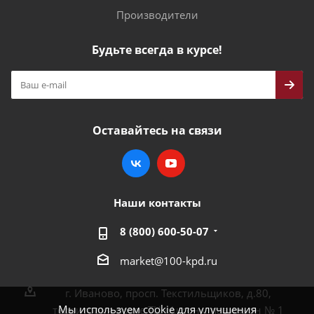
Производители
Будьте всегда в курсе!
Оставайтесь на связи
Наши контакты
8 (800) 600-50-07
market@100-kpd.ru
г. Иваново, просп. Текстильщиков, д.80,
Мы используем cookie для улучшения
территория возле ТЦ «Аксон», павильон № 1