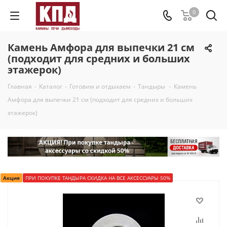
0
Камень Амфора для выпечки 21 см
(подходит для средних и больших
этажерок)
Главная
-
Каталог
-
Готовим и отдыхаем
-
Тандыры
-
Камень
Амфора для выпечки 21 см (подходит для средних и больших
этажерок)
Акция
ПРИ ПОКУПКЕ ТАНДЫРА СКИДКА НА ВСЕ АКСЕССУАРЫ 50%