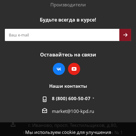
Производители
Будьте всегда в курсе!
Оставайтесь на связи
Наши контакты
8 (800) 600-50-07
market@100-kpd.ru
г. Иваново, просп. Текстильщиков, д.80,
Мы используем cookie для улучшения
территория возле ТЦ «Аксон», павильон № 1