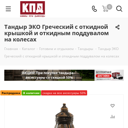
0
Тандыр ЭКО Греческий с откидной
крышкой и откидным поддувалом
на колесах
Главная
-
Каталог
-
Готовим и отдыхаем
-
Тандыры
-
Тандыр ЭКО
Греческий с откидной крышкой и откидным поддувалом на колесах
Распродажа
В наличии
скидка на все аксессуары 50%