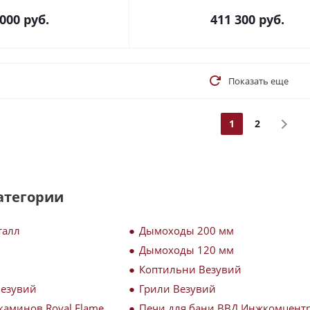
 000
руб.
411 300
руб.
Показать еще
1
2
атегории
талл
Дымоходы 200 мм
Дымоходы 120 мм
Коптильни Везувий
Везувий
Грили Везувий
каминов Royal Flame
Печи для бани ВВД Инжкомцент