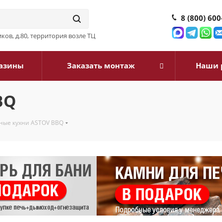
8 (800) 600
ков, д.80, территория возле ТЦ
азины
Заказать монтаж
Наши 
BQ
ные кухни ASTOV BBQ