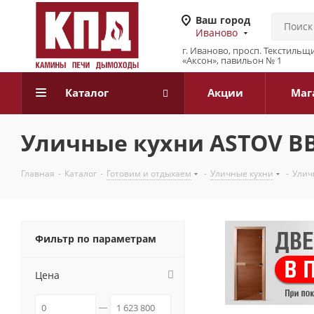
Ваш город
Иваново
г. Иваново, просп. Текстильщи
«Аксон», павильон № 1
Каталог
Акции
Маг
Уличные кухни ASTOV B
Главная
-
Каталог
-
Готовим и отдыхаем
-
Уличные кухни
-
Улич
Фильтр по параметрам
Цена