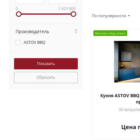
0
1 623 800
По популярности
Производитель
Монтаж «под ключ»
ASTOV BBQ
Сбросить
Кухня ASTOV BBQ
п
3D визуали
Цена 