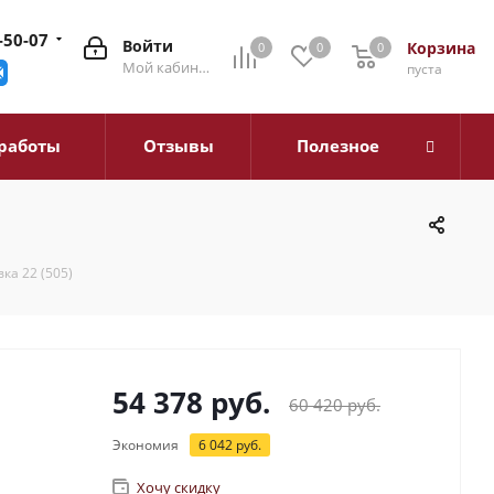
-50-07
Войти
Корзина
0
0
0
0
Мой кабинет
пуста
работы
Отзывы
Полезное
ка 22 (505)
54 378
руб.
60 420
руб.
Экономия
6 042
руб.
Хочу скидку