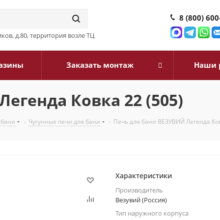
8 (800) 600
ков, д.80, территория возле ТЦ
азины
Заказать монтаж
Наши 
егенда Ковка 22 (505)
 бани
-
Чугунные печи для бани
-
Печь для бани ВЕЗУВИЙ Легенда Ков
Характеристики
Производитель
Везувий (Россия)
Тип наружного корпуса