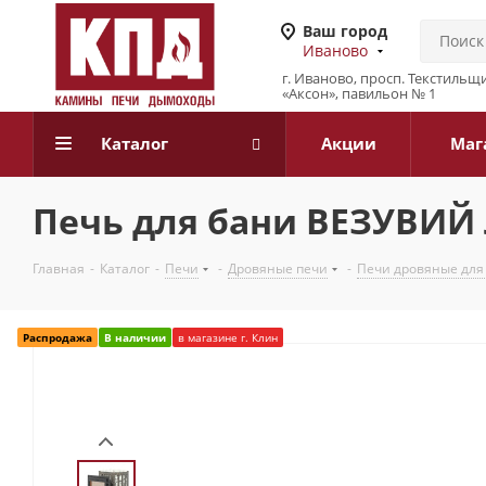
Ваш город
Иваново
г. Иваново, просп. Текстильщи
«Аксон», павильон № 1
Каталог
Акции
Маг
Печь для бани ВЕЗУВИЙ Л
Главная
-
Каталог
-
Печи
-
Дровяные печи
-
Печи дровяные для
Распродажа
В наличии
в магазине г. Клин