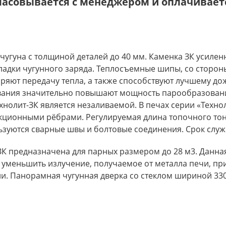
ласовывается с менеджером и оплачиваетс
чугуна с толщиной деталей до 40 мм. Каменка ЗК усиле
ладки чугунного заряда. Теплосъемные шипы, со сторон
ряют передачу тепла, а также способствуют лучшему до
ования значительно повышают мощность парообразовани
хнолит-ЗК является незаливаемой. В печах серии «Техн
екционными рёбрами. Регулируемая длина топочного то
зуются сварные швы и болтовые соединения. Срок служб
) ЗК предназначена для парных размером до 28 м3. Данн
ы уменьшить излучение, получаемое от металла печи, пр
ни. Панорамная чугунная дверка со стеклом шириной 33