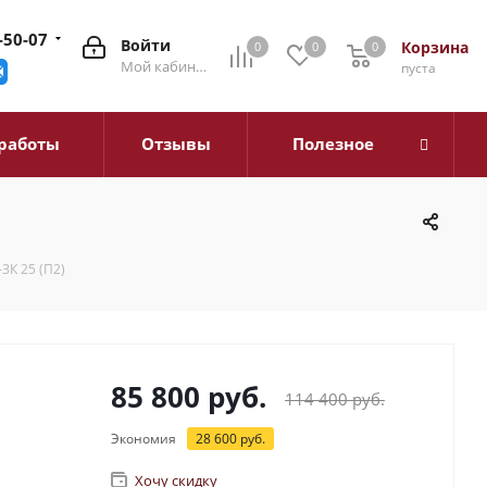
-50-07
Войти
Корзина
0
0
0
0
Мой кабинет
пуста
работы
Отзывы
Полезное
ЗК 25 (П2)
85 800
руб.
114 400
руб.
Экономия
28 600
руб.
Хочу скидку