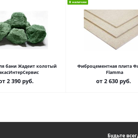
В наличии
ля бани Жадеит колотый
Фиброцементная плита 
акасИнтерСервис
Flamma
от
2 390 руб.
от
2 630 руб.
Будьте всег