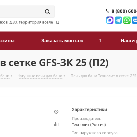
8 (800) 600
ков, д.80, территория возле ТЦ
азины
Заказать монтаж
Наши 
 сетке GFS-ЗК 25 (П2)
 бани
-
Чугунные печи для бани
-
Печь для бани Технолит в сетке GFS-
Характеристики
Производитель
Технолит (Россия)
Тип наружного корпуса