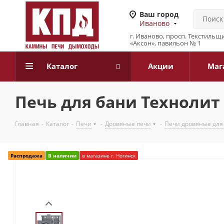
Ваш город
Иваново
г. Иваново, просп. Текстильщи
«Аксон», павильон № 1
Каталог
Акции
Маг
Печь для бани Технолит в
Главная
-
Каталог
-
Печи
-
Дровяные печи
-
Печи дровяные для
Распродажа
В наличии
в магазине г. Ногинск