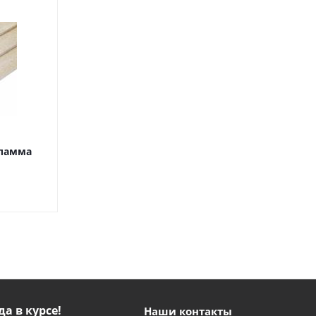
Фламма
да в курсе!
Наши контакты