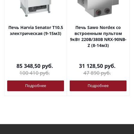
Печь Harvia Senator T10.5
Печь Sawo Nordex со
электрическая (9-15м3)
встроенным пультом
9кВт 220В/380В NRX-90NB-
Z (8-14м3)
85 348,50
руб.
31 128,50
руб.
100 410
руб.
47 890
руб.
Подробнее
Подробнее