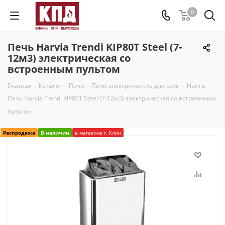
0
Печь Harvia Trendi KIP80T Steel (7-
12м3) электрическая со
встроенным пультом
Главная
-
Каталог
-
Печи
-
Печи электрические для саун
-
Harvia
-
Печь Harvia Trendi KIP80T Steel (7-12м3) электрическая со встроенным
пультом
Распродажа
В наличии
в магазине г. Клин