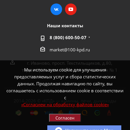
Наши контакты
8 (800) 600-50-07
market@100-kpd.ru
г. Иваново, просп. Текстильщиков, д.80,
Мы используем cookie для улучшения
территория возле ТЦ «Аксон», павильон № 1
предоставляемых услуг и сбора статистических
данных. Продолжая навигацию по сайту, вы
соглашаетесь с использованием cookie в соответствии
с
2014-2026 © «КПД» — камины, печи, дымоходы
«Согласием на обработку файлов cookie»
Согласен