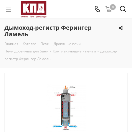
0
Дымоход-регистр Ферингер
Ламель
Главная
-
Каталог
-
Печи
-
Дровяные печи
-
Печи дровяные для бани
-
Комплектующие к печам
-
Дымоход-
регистр Ферингер Ламель