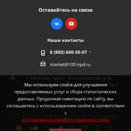
Оставайтесь на связи
Наши контакты
8 (800) 600-50-07
market@100-kpd.ru
г. Иваново, просп. Текстильщиков, д.80,
Мы используем cookie для улучшения
территория возле ТЦ «Аксон», павильон № 1
предоставляемых услуг и сбора статистических
данных. Продолжая навигацию по сайту, вы
соглашаетесь с использованием cookie в соответствии
с
2014-2026 © «КПД» — камины, печи, дымоходы
«Согласием на обработку файлов cookie»