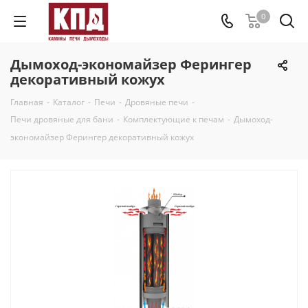
0
Дымоход-экономайзер Ферингер
декоративный кожух
Главная
-
Каталог
-
Печи
-
Дровяные печи
-
Печи дровяные для бани
-
Комплектующие к печам
-
Дымоход-
экономайзер Ферингер декоративный кожух